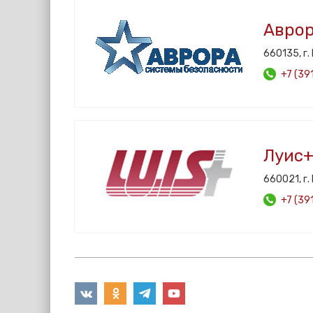
Авро
660135, г.
+7 (39
Луис+
660021, г.
+7 (39