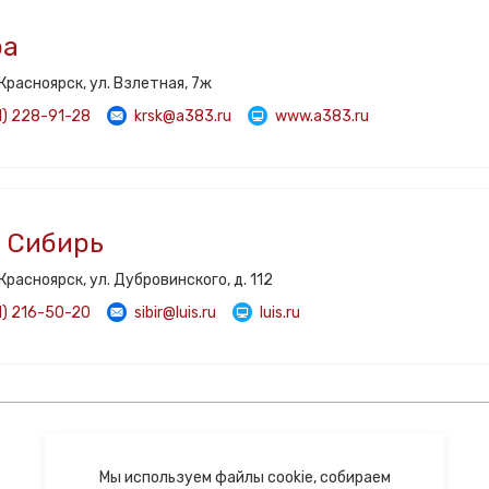
ра
 Красноярск, ул. Взлетная, 7ж
1) 228-91-28
krsk@a383.ru
www.a383.ru
 Сибирь
 Красноярск, ул. Дубровинского, д. 112
1) 216-50-20
sibir@luis.ru
luis.ru
2012−2026 © Видеодомофоны Tor-neT
Политика конфиденциальности
Мы используем файлы cookie, собираем