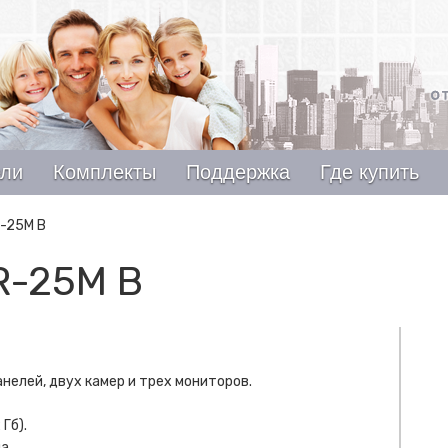
ели
Комплекты
Поддержка
Где купить
-25M B
R-25M B
елей, двух камер и трех мониторов.
Гб).
а.