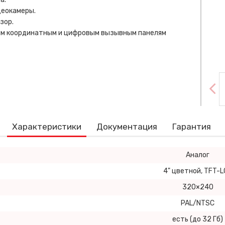
деокамеры.
зор.
ым координатным и цифровым вызывным панелям
Характеристики
Документация
Гарантия
Аналог
4" цветной, TFT-L
320×240
PAL/NTSC
есть (до 32 Гб)