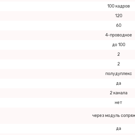
100 кадров
120
60
4-проводное
до 100
2
2
полудуплекс
да
2 канала
нет
через модуль сопря
да